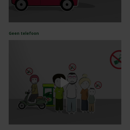
Geen telefoon